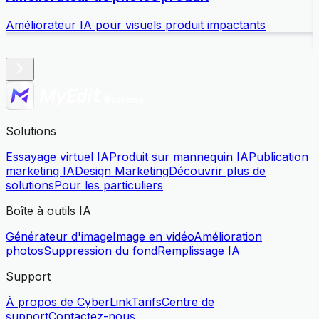
Améliorateur IA pour visuels produit impactants
E
Solutions
Essayage virtuel IA
Produit sur mannequin IA
Publication
marketing IA
Design Marketing
Découvrir plus de
solutions
Pour les particuliers
Boîte à outils IA
Générateur d'image
Image en vidéo
Amélioration
photos
Suppression du fond
Remplissage IA
Support
À propos de CyberLink
Tarifs
Centre de
support
Contactez-nous