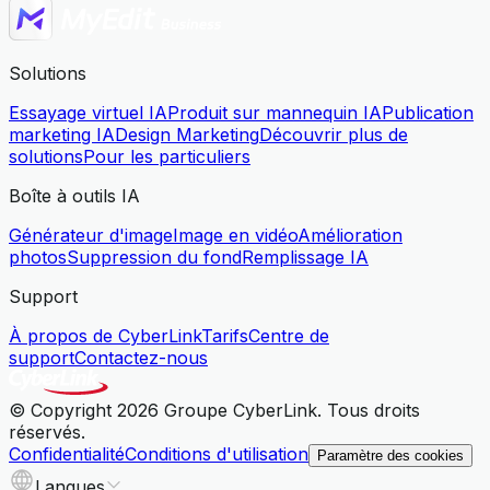
Solutions
Essayage virtuel IA
Produit sur mannequin IA
Publication
marketing IA
Design Marketing
Découvrir plus de
solutions
Pour les particuliers
Boîte à outils IA
Générateur d'image
Image en vidéo
Amélioration
photos
Suppression du fond
Remplissage IA
Support
À propos de CyberLink
Tarifs
Centre de
support
Contactez-nous
© Copyright 2026 Groupe CyberLink. Tous droits
réservés.
Confidentialité
Conditions d'utilisation
Paramètre des cookies
Langues