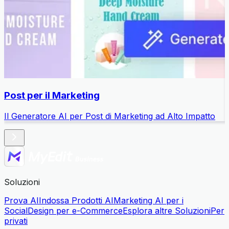
Post per il Marketing
Il Generatore AI per Post di Marketing ad Alto Impatto
C
Soluzioni
Prova AI
Indossa Prodotti AI
Marketing AI per i
Social
Design per e-Commerce
Esplora altre Soluzioni
Per
privati