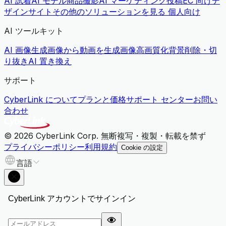
AI 試着
AI モデル商品撮影
AI マーケティング投稿
EC 向けデ
ザインサイト
その他のソリューションを見る
個人向け
AI ツールキット
AI 画像生成
画像から動画を生成
画像高画質化
背景削除・切
り抜き
AI 置き換え
サポート
CyberLink について
プランと価格
サポート センター
お問い
合わせ
© 2026 CyberLink Corp. 無断複写・複製・転載を禁ず
プライバシーポリシー
利用規約
Cookie の設定
言語