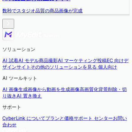
数秒でスタジオ品質の商品画像が完成
ソリューション
AI 試着
AI モデル商品撮影
AI マーケティング投稿
EC 向けデ
ザインサイト
その他のソリューションを見る
個人向け
AI ツールキット
AI 画像生成
画像から動画を生成
画像高画質化
背景削除・切
り抜き
AI 置き換え
サポート
CyberLink について
プランと価格
サポート センター
お問い
合わせ