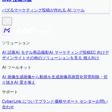
バズるマーケティング投稿が作れる AI ツール
ソリューション
AI 試着
AI モデル商品撮影
AI マーケティング投稿
EC 向けデ
ザインサイト
その他のソリューションを見る
個人向け
AI ツールキット
AI 画像生成
画像から動画を生成
画像高画質化
背景削除・切
り抜き
AI 置き換え
サポート
CyberLink について
プランと価格
サポート センター
お問い
合わせ