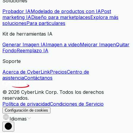
Soluciones
Probador IA
Modelado de productos con IA
Post
marketing IA
Diseño para marketplaces
Explora más
soluciones
Para particulares
Kit de herramientas IA
Generar Imagen IA
Imagen a video
Mejorar Imagen
Quitar
Fondo
Reemplazo IA
Soporte
Acerca de CyberLink
Precios
Centro de
asistencia
Contáctanos
© 2026 CyberLink Corp. Todos los derechos
reservados.
Política de privacidad
Condiciones de Servicio
Configuración de cookies
Idiomas