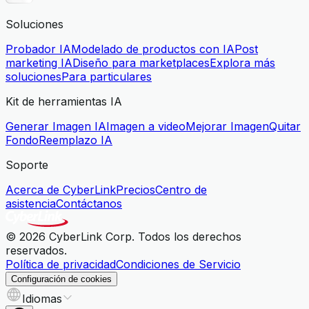
Soluciones
Probador IA
Modelado de productos con IA
Post
marketing IA
Diseño para marketplaces
Explora más
soluciones
Para particulares
Kit de herramientas IA
Generar Imagen IA
Imagen a video
Mejorar Imagen
Quitar
Fondo
Reemplazo IA
Soporte
Acerca de CyberLink
Precios
Centro de
asistencia
Contáctanos
© 2026 CyberLink Corp. Todos los derechos
reservados.
Política de privacidad
Condiciones de Servicio
Configuración de cookies
Idiomas