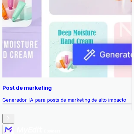
Post de marketing
Generador IA para posts de marketing de alto impacto
M