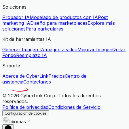
Soluciones
Probador IA
Modelado de productos con IA
Post
marketing IA
Diseño para marketplaces
Explora más
soluciones
Para particulares
Kit de herramientas IA
Generar Imagen IA
Imagen a video
Mejorar Imagen
Quitar
Fondo
Reemplazo IA
Soporte
Acerca de CyberLink
Precios
Centro de
asistencia
Contáctanos
© 2026 CyberLink Corp. Todos los derechos
reservados.
Política de privacidad
Condiciones de Servicio
Configuración de cookies
Idiomas