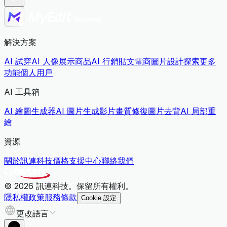
解決方案
AI 試穿
AI 人像展示商品
AI 行銷貼文
電商圖片設計
探索更多
功能
個人用戶
AI 工具箱
AI 繪圖生成器
AI 圖片生成影片
畫質修復
圖片去背
AI 局部重
繪
資源
關於訊連科技
價格
支援中心
聯絡我們
© 2026 訊連科技。保留所有權利。
隱私權政策
服務條款
Cookie 設定
更改語言