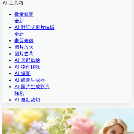
AI 工具箱
批量修圖
全新
AI 對話式影片編輯
全新
畫質修復
圖片放大
圖片去背
AI 局部重繪
AI 物件移除
AI 擴圖
AI 繪圖生成器
AI 圖片生成影片
強化
AI 自動裁切