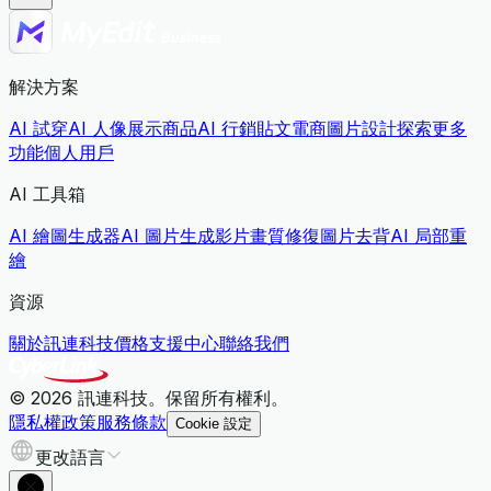
解決方案
AI 試穿
AI 人像展示商品
AI 行銷貼文
電商圖片設計
探索更多
功能
個人用戶
AI 工具箱
AI 繪圖生成器
AI 圖片生成影片
畫質修復
圖片去背
AI 局部重
繪
資源
關於訊連科技
價格
支援中心
聯絡我們
© 2026 訊連科技。保留所有權利。
隱私權政策
服務條款
Cookie 設定
更改語言