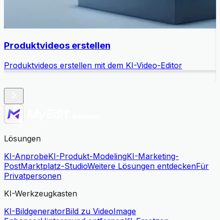
Produktvideos erstellen
Produktvideos erstellen mit dem KI-Video-Editor
B
Lösungen
KI-Anprobe
KI-Produkt-Modeling
KI-Marketing-
Post
Marktplatz-Studio
Weitere Lösungen entdecken
Für
Privatpersonen
KI-Werkzeugkasten
KI-Bildgenerator
Bild zu Video
Image