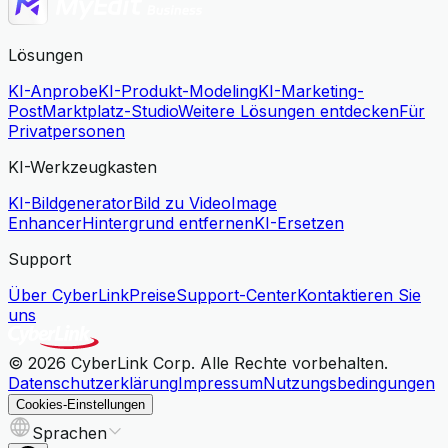
Lösungen
KI-Anprobe
KI-Produkt-Modeling
KI-Marketing-
Post
Marktplatz-Studio
Weitere Lösungen entdecken
Für
Privatpersonen
KI-Werkzeugkasten
KI-Bildgenerator
Bild zu Video
Image
Enhancer
Hintergrund entfernen
KI-Ersetzen
Support
Über CyberLink
Preise
Support-Center
Kontaktieren Sie
uns
© 2026 CyberLink Corp. Alle Rechte vorbehalten.
Datenschutzerklärung
Impressum
Nutzungsbedingungen
Cookies-Einstellungen
Sprachen