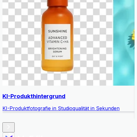
KI-Produkthintergrund
KI-Produktfotografie in Studioqualität in Sekunden
E