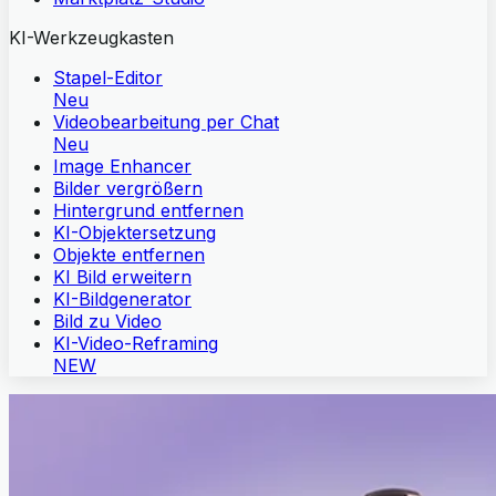
KI-Werkzeugkasten
Stapel-Editor
Neu
Videobearbeitung per Chat
Neu
Image Enhancer
Bilder vergrößern
Hintergrund entfernen
KI-Objektersetzung
Objekte entfernen
KI Bild erweitern
KI-Bildgenerator
Bild zu Video
KI-Video-Reframing
NEW