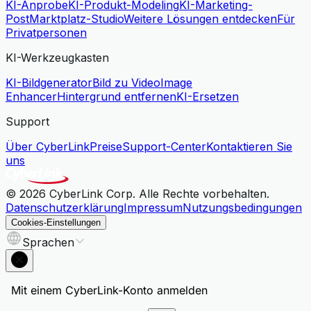
KI-Anprobe
KI-Produkt-Modeling
KI-Marketing-
Post
Marktplatz-Studio
Weitere Lösungen entdecken
Für
Privatpersonen
KI-Werkzeugkasten
KI-Bildgenerator
Bild zu Video
Image
Enhancer
Hintergrund entfernen
KI-Ersetzen
Support
Über CyberLink
Preise
Support-Center
Kontaktieren Sie
uns
© 2026 CyberLink Corp. Alle Rechte vorbehalten.
Datenschutzerklärung
Impressum
Nutzungsbedingungen
Cookies-Einstellungen
Sprachen