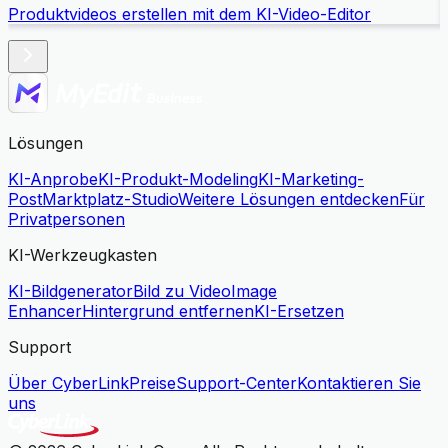
Produktvideos erstellen mit dem KI-Video-Editor
Lösungen
KI-Anprobe
KI-Produkt-Modeling
KI-Marketing-
Post
Marktplatz-Studio
Weitere Lösungen entdecken
Für
Privatpersonen
KI-Werkzeugkasten
KI-Bildgenerator
Bild zu Video
Image
Enhancer
Hintergrund entfernen
KI-Ersetzen
Support
Über CyberLink
Preise
Support-Center
Kontaktieren Sie
uns