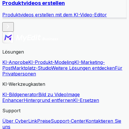
Produktvideos erstellen
Produktvideos erstellen mit dem KI-Video-Editor
K
Lösungen
KI-Anprobe
KI-Produkt-Modeling
KI-Marketing-
Post
Marktplatz-Studio
Weitere Lösungen entdecken
Für
Privatpersonen
KI-Werkzeugkasten
KI-Bildgenerator
Bild zu Video
Image
Enhancer
Hintergrund entfernen
KI-Ersetzen
Support
Über CyberLink
Preise
Support-Center
Kontaktieren Sie
uns