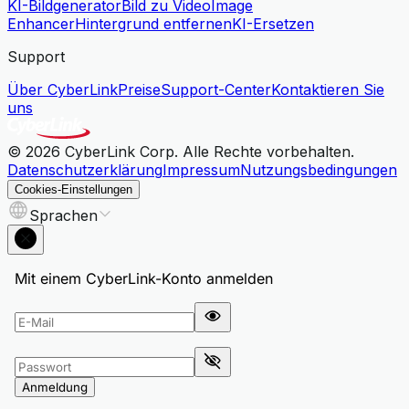
KI-Bildgenerator
Bild zu Video
Image
Enhancer
Hintergrund entfernen
KI-Ersetzen
Support
Über CyberLink
Preise
Support-Center
Kontaktieren Sie
uns
© 2026 CyberLink Corp. Alle Rechte vorbehalten.
Datenschutzerklärung
Impressum
Nutzungsbedingungen
Cookies-Einstellungen
Sprachen