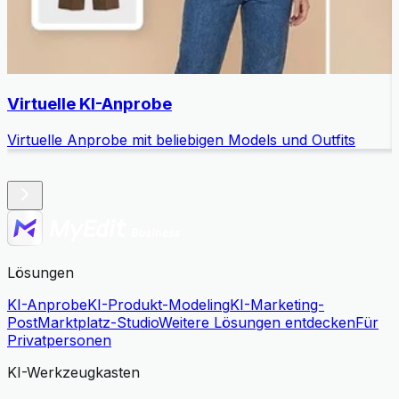
Virtuelle KI-Anprobe
Virtuelle Anprobe mit beliebigen Models und Outfits
K
Lösungen
KI-Anprobe
KI-Produkt-Modeling
KI-Marketing-
Post
Marktplatz-Studio
Weitere Lösungen entdecken
Für
Privatpersonen
KI-Werkzeugkasten